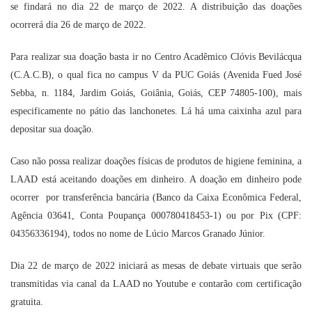
se findará no dia 22 de março de 2022. A distribuição das doações
ocorrerá dia 26 de março de 2022.
Para realizar sua doação basta ir no
Centro Acadêmico Clóvis Bevilácqua
(C.A.C.B), o qual fica no campus V da PUC Goiás (Avenida Fued José
Sebba, n. 1184, Jardim Goiás, Goiânia, Goiás, CEP 74805-100), mais
especificamente no pátio das lanchonetes. Lá há uma caixinha azul para
depositar sua doação.
Caso não possa realizar doações físicas de produtos de higiene feminina, a
LAAD está aceitando doações em dinheiro. A doação em dinheiro pode
ocorrer
por transferência bancária (Banco da Caixa Econômica Federal,
Agência 03641, Conta Poupança 000780418453-1) ou por Pix (CPF:
04356336194), todos no nome de Lúcio Marcos Granado Júnior.
Dia 22 de março de 2022 iniciará as mesas de debate virtuais que serão
transmitidas via canal da LAAD no Youtube e contarão com certificação
gratuita.