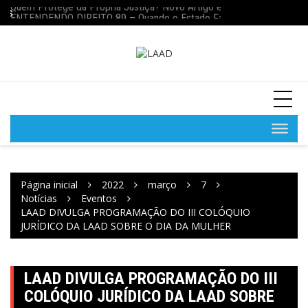
Quem Protege da Própria Justiça? Novo Artigo escrito pelo membro F
Ir
res
ENTENDENDO DIREITO
ENTENDENDO DIREITO 89 – Quando o Estado Falha: o Preço da Impu
para
o
conteúdo
Página inicial
2022
março
7
Notícias
Eventos
LAAD DIVULGA PROGRAMAÇÃO DO III COLÓQUIO
JURÍDICO DA LAAD SOBRE O DIA DA MULHER
LAAD DIVULGA PROGRAMAÇÃO DO III
COLÓQUIO JURÍDICO DA LAAD SOBRE