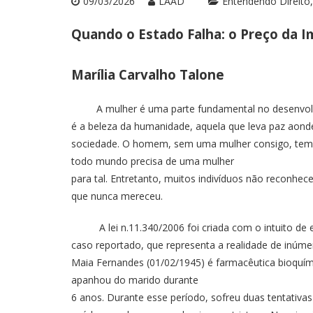
09/03/2026
LAAD
Entendendo Direito
Quando o Estado Falha: o Preço da 
Marília Carvalho Talone
A mulher é uma parte fundamental no desenvolvime
é a beleza da humanidade, aquela que leva paz aond
sociedade. O homem, sem uma mulher consigo, tem m
todo mundo precisa de uma mulher
para tal. Entretanto, muitos indivíduos não reconhe
que nunca mereceu.
A lei n.11.340/2006 foi criada com o intuito de ex
caso reportado, que representa a realidade de inúm
Maia Fernandes (01/02/1945) é farmacêutica bioquími
apanhou do marido durante
6 anos. Durante esse período, sofreu duas tentati