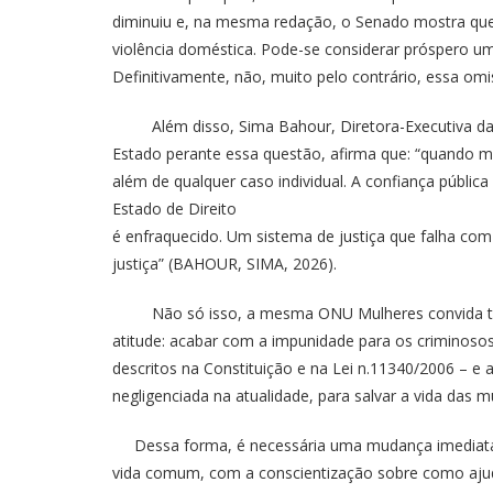
diminuiu e, na mesma redação, o Senado mostra que 
violência doméstica. Pode-se considerar próspero u
Definitivamente, não, muito pelo contrário, essa omi
Além disso, Sima Bahour, Diretora-Executiva da 
Estado perante essa questão, afirma que: “quando mu
além de qualquer caso individual. A confiança pública
Estado de Direito
é enfraquecido. Um sistema de justiça que falha co
justiça” (BAHOUR, SIMA, 2026).
Não só isso, a mesma ONU Mulheres convida tod
atitude: acabar com a impunidade para os criminoso
descritos na Constituição e na Lei n.11340/2006 – e a
negligenciada na atualidade, para salvar a vida das 
Dessa forma, é necessária uma mudança imediata
vida comum, com a conscientização sobre como aju