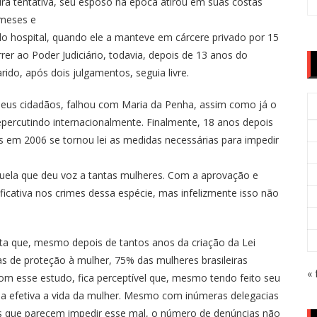
eira tentativa, seu esposo na época atirou em suas costas
 meses e
 do hospital, quando ele a manteve em cárcere privado por 15
rer ao Poder Judiciário, todavia, depois de 13 anos do
ido, após dois julgamentos, seguia livre.
us cidadãos, falhou com Maria da Penha, assim como já o
repercutindo internacionalmente. Finalmente, 18 anos depois
as em 2006 se tornou lei as medidas necessárias para impedir
uela que deu voz a tantas mulheres. Com a aprovação e
ificativa nos crimes dessa espécie, mas infelizmente isso não
 que, mesmo depois de tantos anos da criação da Lei
s de proteção à mulher, 75% das mulheres brasileiras
« 
om esse estudo, fica perceptível que, mesmo tendo feito seu
ma efetiva a vida da mulher. Mesmo com inúmeras delegacias
s que parecem impedir esse mal, o número de denúncias não