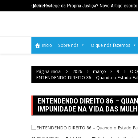
Ir
Quem Protege da Própria Justiça? Novo Artigo escrito 
para
ENTENDENDO DIREITO 89 – Quando o Estado Falha: o 
o
conteúdo
Início
Sobre nós
O que nós fazemos
Página inicial
2026
março
9
O Q
ENTENDENDO DIREITO 86 – Quando o Estado Falha
ENTENDENDO DIREITO 86 – QUAN
IMPUNIDADE NA VIDA DAS MULH