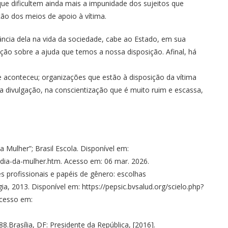
 dificultem ainda mais a impunidade dos sujeitos que
ação dos meios de apoio à vítima.
cia dela na vida da sociedade, cabe ao Estado, em sua
lação sobre a ajuda que temos a nossa disposição. Afinal, há
 aconteceu; organizações que estão à disposição da vítima
a divulgação, na conscientização que é muito ruim e escassa,
a Mulher”; Brasil Escola. Disponível em:
/dia-da-mulher.htm. Acesso em: 06 mar. 2026.
 profissionais e papéis de gênero: escolhas
a, 2013. Disponível em: https://pepsic.bvsalud.org/scielo.php?
Acesso em:
8.Brasília, DF: Presidente da República, [2016].