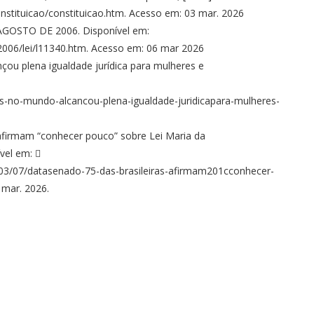
constituicao/constituicao.htm. Acesso em: 03 mar. 2026
 AGOSTO DE 2006. Disponível em:
/2006/lei/l11340.htm. Acesso em: 06 mar 2026
ou plena igualdade jurídica para mulheres e
s-no-mundo-alcancou-plena-igualdade-juridicapara-mulheres-
afirmam “conhecer pouco” sobre Lei Maria da
vel em: 
/03/07/datasenado-75-das-brasileiras-afirmam201cconhecer-
 mar. 2026.