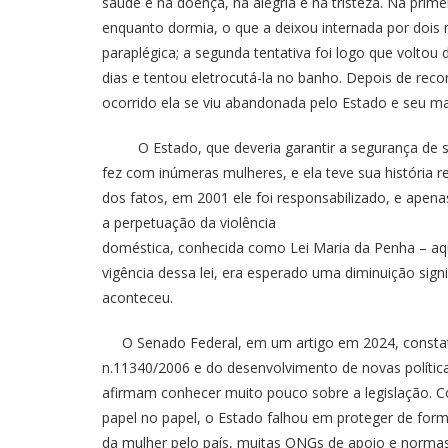
saúde e na doença, na alegria e na tristeza. Na prim
enquanto dormia, o que a deixou internada por dois
paraplégica; a segunda tentativa foi logo que voltou
dias e tentou eletrocutá-la no banho. Depois de recor
ocorrido ela se viu abandonada pelo Estado e seu mar
O Estado, que deveria garantir a segurança de se
fez com inúmeras mulheres, e ela teve sua história 
dos fatos, em 2001 ele foi responsabilizado, e apen
a perpetuação da violência
doméstica, conhecida como Lei Maria da Penha – aq
vigência dessa lei, era esperado uma diminuição sign
aconteceu.
O Senado Federal, em um artigo em 2024, constata
n.11340/2006 e do desenvolvimento de novas política
afirmam conhecer muito pouco sobre a legislação. C
papel no papel, o Estado falhou em proteger de for
da mulher pelo país, muitas ONGs de apoio e norma