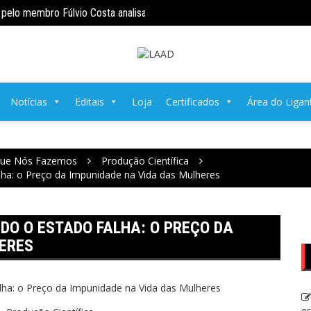
pelo membro Fúlvio Costa analisa a Revitimização da Mulher no Sistema
ENTENDENDO DIREITO 88 – Quando o E
Preço da Impunidade na Vida das Mulheres
Notícias
Editais
Loja
Certificados
Área do Ligan
ue Nós Fazemos
Produção Científica
: o Preço da Impunidade na Vida das Mulheres
DO O ESTADO FALHA: O PREÇO DA
ERES
es