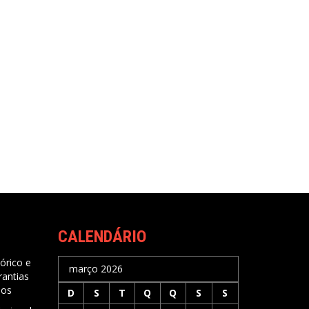
CALENDÁRIO
órico e
março 2026
rantias
nos
D
S
T
Q
Q
S
S