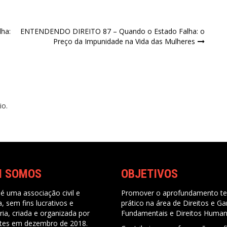
ha:
ENTENDENDO DIREITO 87 – Quando o Estado Falha: o
Preço da Impunidade na Vida das Mulheres
io.
M SOMOS
OBJETIVOS
é uma associação civil e
Promover o aprofundamento te
ca, sem fins lucrativos e
prático na área de Direitos e Ga
ria, criada e organizada por
Fundamentais e Direitos Huma
tes em dezembro de 2018.