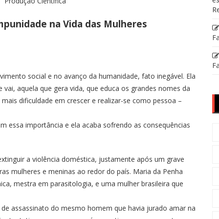
Produção Científica
Re
Impunidade na Vida das Mulheres
Fa
Fa
nto social e no avanço da humanidade, fato inegável. Ela
e vai, aquela que gera vida, que educa os grandes nomes da
ais dificuldade em crescer e realizar-se como pessoa –
cem essa importância e ela acaba sofrendo as consequências
tinguir a violência doméstica, justamente após um grave
eras mulheres e meninas ao redor do país. Maria da Penha
ca, mestra em parasitologia, e uma mulher brasileira que
vas de assassinato do mesmo homem que havia jurado amar na