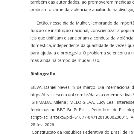
também das autoridades, ao promoverem medidas que
praticam o crime da violência e auxiliando na divulg
Então, nesse dia da Mulher, lembrando da importân
função de instituição nacional, conscientizar a popu
leis que tipificam e sancionam a conduta da violência
doméstica, independente da quantidade de vezes que
para ajuda-la e protege-la. O problema se encontra n
mas ainda há tempo de mudar isso.
Bibliografia
SILVA, Daniel Neves. “8 de março: Dia Internacional d
https://brasilescola.uol.com.br/datas-comemorativas
SHIMADA, Milena ; MELO-SILVA, Lucy Leal. Interesses
femininas no BBT-Br. PePsic – Periódicos de Psicologi
script=sci_arttext&pid=S1677-04712013000200015. 
28 fev. 2026.
Constituição da República Federativa do Brasil de 198