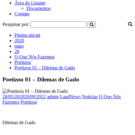
Área do Ligante
Documentos
Contato
Pesquisar por:
Página inicial
2020
maio
28
O Que Nós Fazemos
Poetizou
Poetizou 01 – Dilemas de Gado
Poetizou 01 – Dilemas de Gado
28/05/2020
20/09/2022
admin
LaadNews
Notícias
O Que Nós
Fazemos
Poetizou
Dilemas de Gado