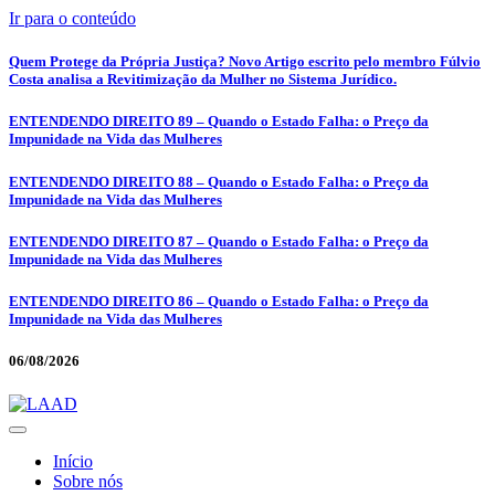
Ir para o conteúdo
Quem Protege da Própria Justiça? Novo Artigo escrito pelo membro Fúlvio
Costa analisa a Revitimização da Mulher no Sistema Jurídico.
ENTENDENDO DIREITO 89 – Quando o Estado Falha: o Preço da
Impunidade na Vida das Mulheres
ENTENDENDO DIREITO 88 – Quando o Estado Falha: o Preço da
Impunidade na Vida das Mulheres
ENTENDENDO DIREITO 87 – Quando o Estado Falha: o Preço da
Impunidade na Vida das Mulheres
ENTENDENDO DIREITO 86 – Quando o Estado Falha: o Preço da
Impunidade na Vida das Mulheres
06/08/2026
Início
Sobre nós