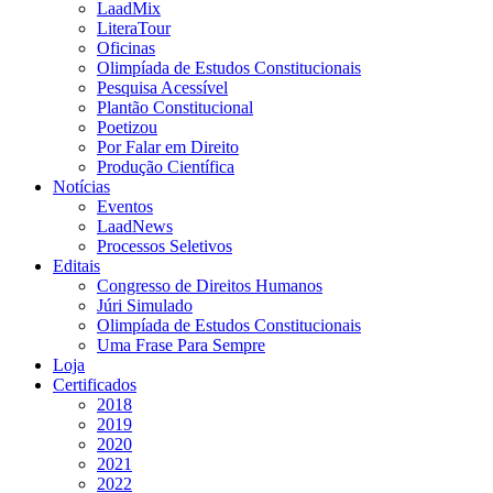
LaadMix
LiteraTour
Oficinas
Olimpíada de Estudos Constitucionais
Pesquisa Acessível
Plantão Constitucional
Poetizou
Por Falar em Direito
Produção Científica
Notícias
Eventos
LaadNews
Processos Seletivos
Editais
Congresso de Direitos Humanos
Júri Simulado
Olimpíada de Estudos Constitucionais
Uma Frase Para Sempre
Loja
Certificados
2018
2019
2020
2021
2022