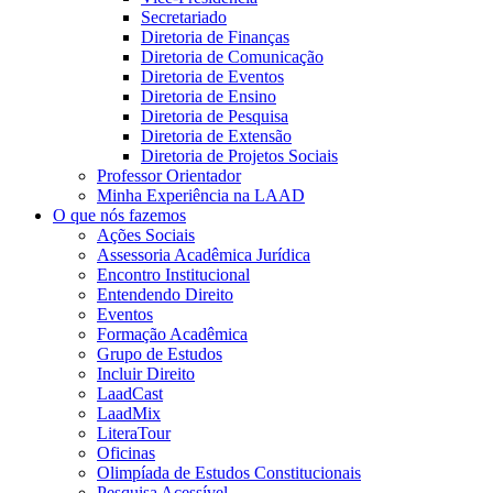
Secretariado
Diretoria de Finanças
Diretoria de Comunicação
Diretoria de Eventos
Diretoria de Ensino
Diretoria de Pesquisa
Diretoria de Extensão
Diretoria de Projetos Sociais
Professor Orientador
Minha Experiência na LAAD
O que nós fazemos
Ações Sociais
Assessoria Acadêmica Jurídica
Encontro Institucional
Entendendo Direito
Eventos
Formação Acadêmica
Grupo de Estudos
Incluir Direito
LaadCast
LaadMix
LiteraTour
Oficinas
Olimpíada de Estudos Constitucionais
Pesquisa Acessível