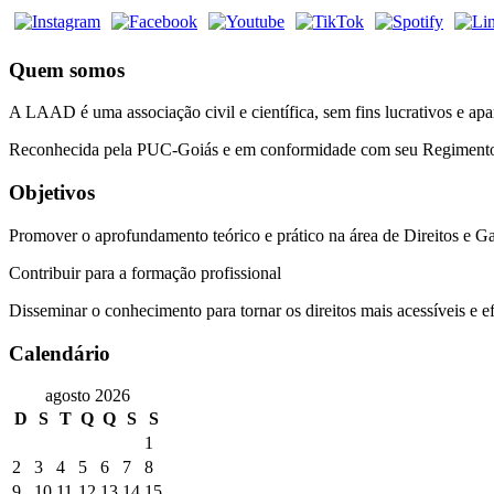
Quem somos
A LAAD é uma associação civil e científica, sem fins lucrativos e ap
Reconhecida pela PUC-Goiás e em conformidade com seu Regimento Int
Objetivos
Promover o aprofundamento teórico e prático na área de Direitos e 
Contribuir para a formação profissional
Disseminar o conhecimento para tornar os direitos mais acessíveis e e
Calendário
agosto 2026
D
S
T
Q
Q
S
S
1
2
3
4
5
6
7
8
9
10
11
12
13
14
15