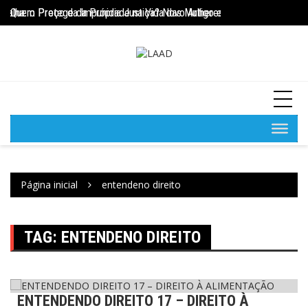
Ir
res
lha: o Preço da Impunidade na Vida das Mulheres
Quem Protege da Própria Justiça? Novo Artigo escrito pelo membro F
ENTENDENDO DIREITO
para
o
conteúdo
Página inicial
entendeno direito
TAG:
ENTENDENO DIREITO
ENTENDENDO DIREITO 17 – DIREITO À
Entendendo Direito
LaadNews
Notícias