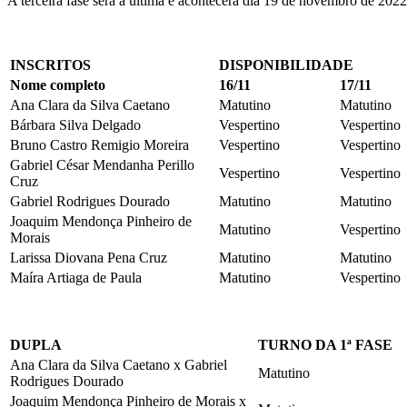
A terceira fase será a última e acontecerá dia 19 de novembro de 2022
INSCRITOS
DISPONIBILIDADE
Nome completo
16/11
17/11
Ana Clara da Silva Caetano
Matutino
Matutino
Bárbara Silva Delgado
Vespertino
Vespertino
Bruno Castro Remigio Moreira
Vespertino
Vespertino
Gabriel César Mendanha Perillo
Vespertino
Vespertino
Cruz
Gabriel Rodrigues Dourado
Matutino
Matutino
Joaquim Mendonça Pinheiro de
Matutino
Vespertino
Morais
Larissa Diovana Pena Cruz
Matutino
Matutino
Maíra Artiaga de Paula
Matutino
Vespertino
DUPLA
TURNO DA 1ª FASE
Ana Clara da Silva Caetano x Gabriel
Matutino
Rodrigues Dourado
Joaquim Mendonça Pinheiro de Morais x