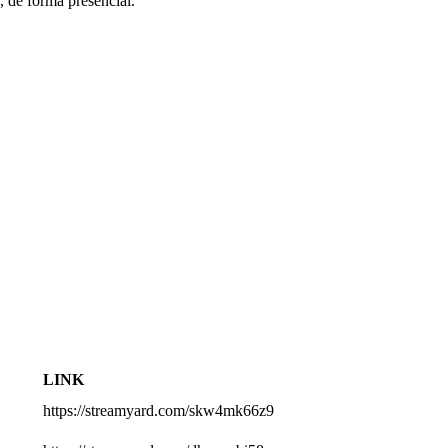
, de forma presencial.
LINK
https://streamyard.com/skw4mk66z9