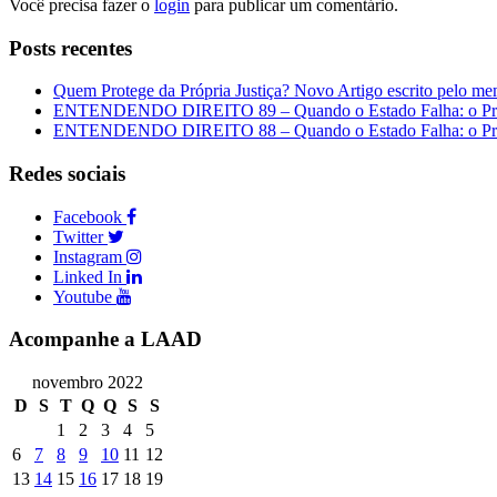
Você precisa fazer o
login
para publicar um comentário.
Posts recentes
Quem Protege da Própria Justiça? Novo Artigo escrito pelo me
ENTENDENDO DIREITO 89 – Quando o Estado Falha: o Preç
ENTENDENDO DIREITO 88 – Quando o Estado Falha: o Preç
Redes sociais
Facebook
Twitter
Instagram
Linked In
Youtube
Acompanhe a LAAD
novembro 2022
D
S
T
Q
Q
S
S
1
2
3
4
5
6
7
8
9
10
11
12
13
14
15
16
17
18
19