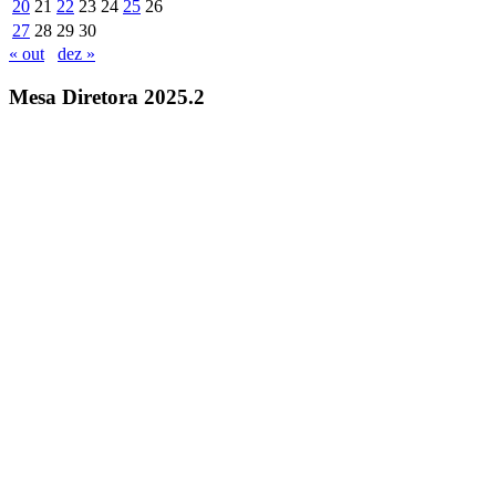
20
21
22
23
24
25
26
27
28
29
30
« out
dez »
Mesa Diretora 2025.2