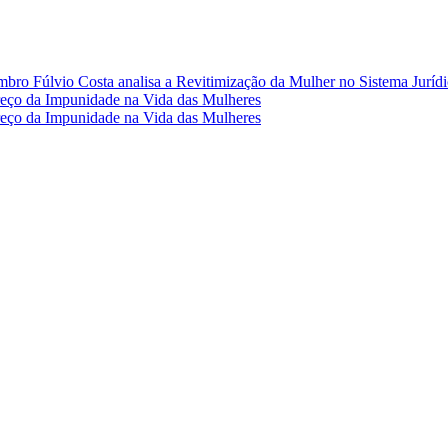
mbro Fúlvio Costa analisa a Revitimização da Mulher no Sistema Jurídi
o da Impunidade na Vida das Mulheres
o da Impunidade na Vida das Mulheres