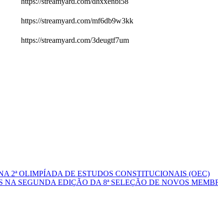
https://streamyard.com/dhxxenbi58
https://streamyard.com/mf6db9w3kk
https://streamyard.com/3deugtf7um
A 2ª OLIMPÍADA DE ESTUDOS CONSTITUCIONAIS (OEC)
 NA SEGUNDA EDIÇÃO DA 8ª SELEÇÃO DE NOVOS MEMB