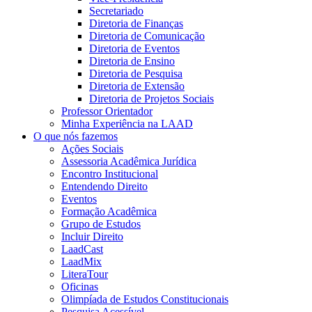
Secretariado
Diretoria de Finanças
Diretoria de Comunicação
Diretoria de Eventos
Diretoria de Ensino
Diretoria de Pesquisa
Diretoria de Extensão
Diretoria de Projetos Sociais
Professor Orientador
Minha Experiência na LAAD
O que nós fazemos
Ações Sociais
Assessoria Acadêmica Jurídica
Encontro Institucional
Entendendo Direito
Eventos
Formação Acadêmica
Grupo de Estudos
Incluir Direito
LaadCast
LaadMix
LiteraTour
Oficinas
Olimpíada de Estudos Constitucionais
Pesquisa Acessível