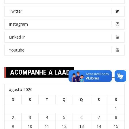
Twitter
Instagram
Linked In
Youtube
ACOMPANHE A LAAD
agosto 2026
D
S
T
Q
Q
S
S
1
2
3
4
5
6
7
8
9
10
11
12
13
14
15