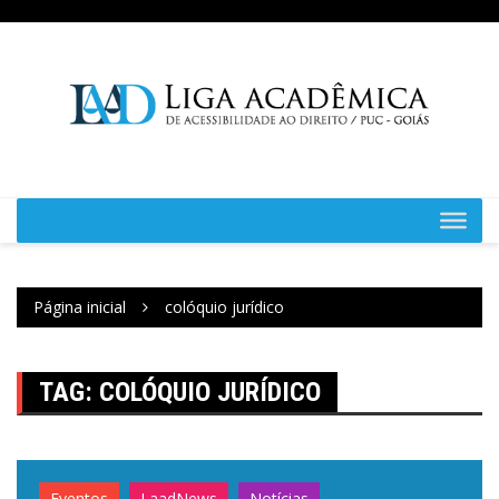
Ir
para
o
conteúdo
Página inicial
colóquio jurídico
TAG:
COLÓQUIO JURÍDICO
Eventos
LaadNews
Notícias