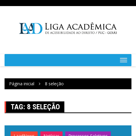
Ir
para
o
conteúdo
Página inicial
8 seleção
TAG:
8 SELEÇÃO
LaadNews
Notícias
Processos Seletivos