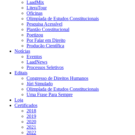
LaadMix
LiteraTour
Oficinas
Olimpíada de Estudos Constitucionais
Pesquisa Acessível
Plantão Constitucional
Poetizou
Por Falar em Direito
Produção Científica
Notícias
Eventos
LaadNews
Processos Seletivos
Editais
Congresso de Direitos Humanos
Júri Simulado
Olimpíada de Estudos Constitucionais
Uma Frase Para Sempre
Loja
Certificados
2018
2019
2020
2021
2022