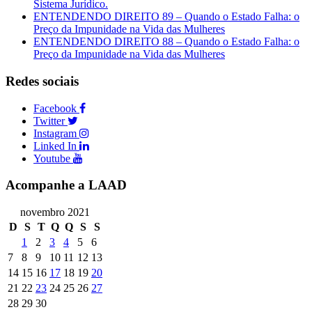
Sistema Jurídico.
ENTENDENDO DIREITO 89 – Quando o Estado Falha: o
Preço da Impunidade na Vida das Mulheres
ENTENDENDO DIREITO 88 – Quando o Estado Falha: o
Preço da Impunidade na Vida das Mulheres
Redes sociais
Facebook
Twitter
Instagram
Linked In
Youtube
Acompanhe a LAAD
novembro 2021
D
S
T
Q
Q
S
S
1
2
3
4
5
6
7
8
9
10
11
12
13
14
15
16
17
18
19
20
21
22
23
24
25
26
27
28
29
30