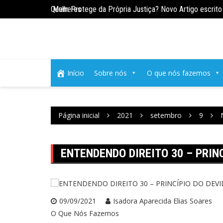
Ir
ade na Vida das Mulheres
Quem Protege da Própria Justiça? Novo Artigo escrito 
para
o
conteúdo
Início
Sobre nós
O que nós fazemos
Página inicial
2021
setembro
9
ENTENDENDO DIREITO 30 – PRIN
09/09/2021
Isadora Aparecida Elias Soares
O Que Nós Fazemos