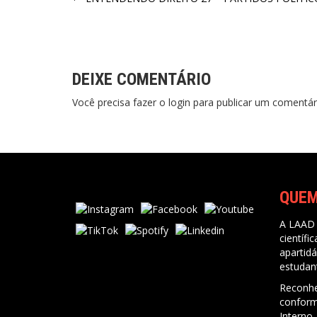
Navegação
de
Post
DEIXE COMENTÁRIO
Você precisa fazer o
login
para publicar um comentár
QUE
A LAAD 
científi
apartidá
estudan
Reconhe
conform
Interno,