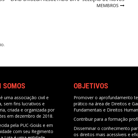
MEMBROS
io.
M SOMOS
OBJETIVOS
é uma associação civil e
Promover o aprofundamento te
ca, sem fins lucrativos e
prático na área de Direitos e Ga
ria, criada e organizada por
Fundamentais e Direitos Huma
tes em dezembro de 2018.
Contribuir para a formação prof
cida pela PUC-Goiás e em
Disseminar o conhecimento par
idade com seu Regimento
os direitos mais acessíveis e ef
 a Liga é uma entidade