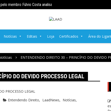
pelo membro Fúlvio Costa analisa a Revitimização da Mulher no Sistema
ENTENDENDO DIREITO 89 – Quando o E
Notícias
Editais
Loja
Certificados
Área do Ligan
Notícias
ENTENDENDO DIREITO 30 – PRINCÍPIO DO DEVIDO 
CÍPIO DO DEVIDO PROCESSO LEGAL
Entendendo Direito
LaadNews
Notícias
es
Re