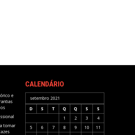
CALENDÁRIO
órico e
setembro 2021
rantias
nos
D
S
T
Q
Q
S
S
issional
1
2
3
4
a tornar
5
6
7
8
9
10
11
icazes