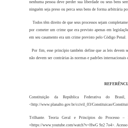
nenhuma pessoa deve perder sua liberdade ou seus bens se
ninguém seja preso ou perca seus bens de forma arbitrária po
T
odos têm direito de que seus processos sejam completame
por cometer um crime que era previsto apenas em legislações
em seu casamento era um crime previsto pelo Código Penal.
Por fim, esse princípio também define que as leis devem ser
não devem ser contrárias às normas e padrões internacionais
REFERÊNCI
Constituição da República Federativa do Brasi
<http://www.planalto.gov.br/ccivil_03/Constituicao/Constitu
Trilhante. Teoria Geral e Princípios do Processo 
<
https://www.youtube.com/watch?v=HwG 9z2 7o4>. Acesso