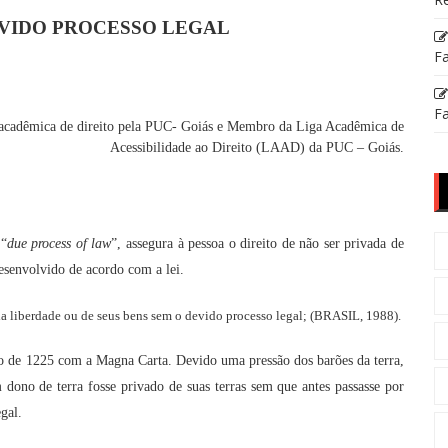
EVIDO PROCESSO LEGAL
Fa
Fa
acadêmica de direito pela PUC- Goiás e Membro da Liga Acadêmica de
Acessibilidade ao Direito (LAAD) da PUC – Goiás.
 “
due process of law
”, assegura à pessoa o direito de não ser privada de
desenvolvido de acordo com a lei.
da liberdade ou de seus bens sem o devido processo legal; (BRASIL, 1988).
o de 1225 com a Magna Carta. Devido uma pressão dos barões da terra,
dono de terra fosse privado de suas terras sem que antes passasse por
egal.