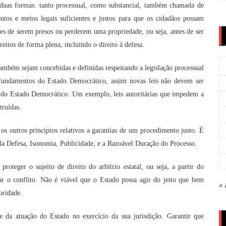
uas formas: tanto processual, como substancial, também chamada de
ntos e meios legais suficientes e justos para que os cidadãos possam
es de serem presos ou perderem uma propriedade, ou seja, antes de ser
eitos de forma plena, incluindo o direito à defesa.
também sejam concebidas e definidas respeitando a legislação processual
s fundamentos do Estado Democrático, assim novas leis não devem ser
e do Estado Democrático. Um exemplo, leis autoritárias que impedem a
truídas.
s outros princípios relativos a garantias de um procedimento justo. É
la Defesa, Isonomia, Publicidade, e a Razoável Duração do Processo.
teger o sujeito de direito do arbítrio estatal, ou seja, a partir do
r o conflito. Não é viável que o Estado possa agir do jeito que bem
«
oridade.
 da atuação do Estado no exercício da sua jurisdição.
Garantir que