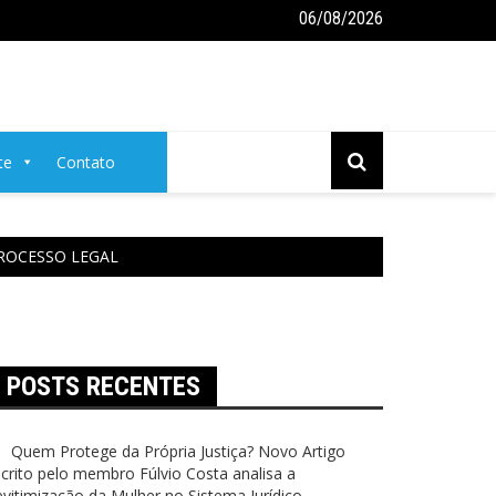
06/08/2026
 Jurídico.
stado Falha: o Preço da Impunidade na Vida das Mulheres
ENTENDENDO DIREITO 
te
Contato
PROCESSO LEGAL
POSTS RECENTES
Quem Protege da Própria Justiça? Novo Artigo
crito pelo membro Fúlvio Costa analisa a
vitimização da Mulher no Sistema Jurídico.