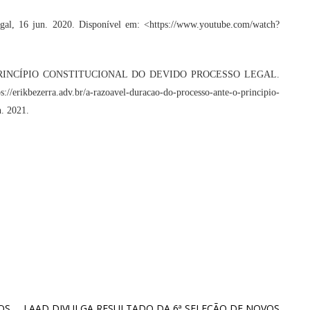
gal,
16 jun. 2020. Disponível em:
<https://www.youtube.com/watch?
INCÍPIO CONSTITUCIONAL DO DEVIDO PROCESSO LEGAL.
ps://erikbezerra.adv.br/a-razoavel-duracao-do-processo-ante-o-principio-
. 2021.
OS
LAAD DIVULGA RESULTADO DA 6ª SELEÇÃO DE NOVOS