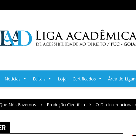
Notícias
Editais
Loja
Certificados
Área do Ligan
Que Nós Fazemos
Produção Científica
O Dia Internacional
ER