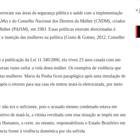
« 
ocorreram nas áreas da segurança pública e saúde com a implementação
AMs) e do Conselho Nacional dos Direitos da Mulher (CNDM), criados
Mulher (PAISM), em 1983. Essas políticas estavam direcionadas à
de e inserção das mulheres na política (Couto & Gomes, 2012; Conselho
 a publicação da Lei 11.340/2006, ela viveu 23 anos casada com um
versas vezes ceifar a vida desta mulher. Os exemplos de violência que
itas mulheres. Maria da Penha ficou paraplégica após uma simulação de
pós o retorno para sua casa ele tentou matá-la eletrocutada, por meio
ar não era o suficiente, pois o acusado mesmo condenado estava em
bjetivo de matá-la, a vítima revoltada com essa situação se impôs em um
s Humanos, a corte, no entanto, responsabilizou o Estado Brasileiro em
ia frente à violência doméstica por ela sofrida.