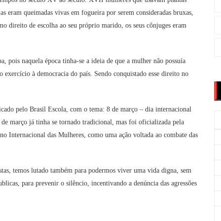
jas eram queimadas vivas em fogueira por serem consideradas bruxas,
o direito de escolha ao seu próprio marido, os seus cônjuges eram
pa, pois naquela época tinha-se a ideia de que a mulher não possuía
o exercício à democracia do país. Sendo conquistado esse direito no
icado pelo Brasil Escola, com o tema: 8 de março – dia internacional
e março já tinha se tornado tradicional, mas foi oficializada pela
no Internacional das Mulheres, como uma ação voltada ao combate das
alhistas, temos lutado também para podermos viver uma vida digna, sem
ublicas, para prevenir o silêncio, incentivando a denúncia das agressões