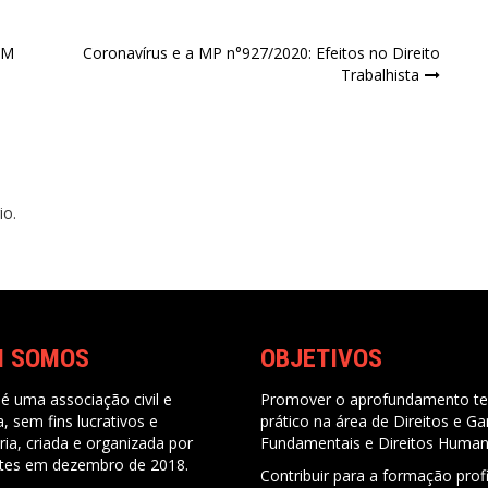
EM
Coronavírus e a MP n°927/2020: Efeitos no Direito
Trabalhista
io.
M SOMOS
OBJETIVOS
é uma associação civil e
Promover o aprofundamento te
ca, sem fins lucrativos e
prático na área de Direitos e Ga
ria, criada e organizada por
Fundamentais e Direitos Huma
tes em dezembro de 2018.
Contribuir para a formação prof