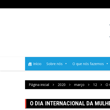
Ir
para
o
conteúdo
Início
Sobre nós
O que nós fazemos
Página inicial
2020
março
12
O 
O DIA INTERNACIONAL DA MULH