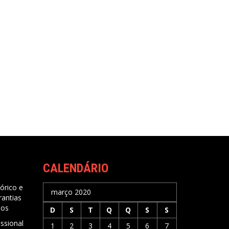
CALENDÁRIO
órico e
março 2020
rantias
nos
D
S
T
Q
Q
S
S
issional
1
2
3
4
5
6
7