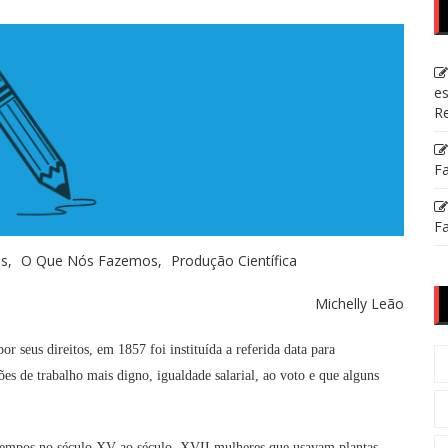
es
Re
Fa
Fa
as
O Que Nós Fazemos
Produção Científica
Michelly Leão
or seus direitos, em 1857 foi instituída a referida data para
es de trabalho mais digno, igualdade salarial, ao voto e que alguns
s tempos no século XV ao século. XVII mulheres que usavam plantas