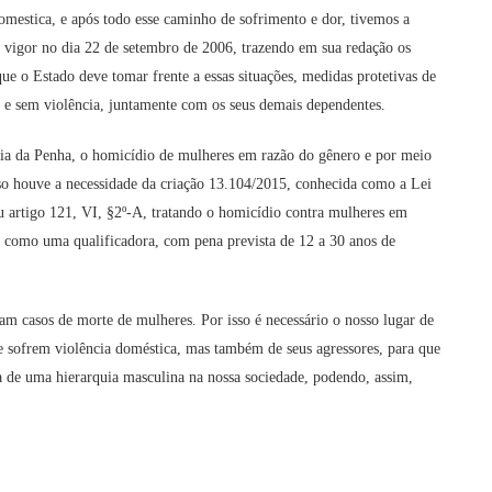
estica, e após todo esse caminho de sofrimento e dor, tivemos a
vigor no dia 22 de setembro de 2006, trazendo em sua redação os
 que o Estado deve tomar frente a essas situações, medidas protetivas de
a e sem violência, juntamente com os seus demais dependentes.
ia da Penha, o homicídio de mulheres em razão do gênero e por meio
isso houve a necessidade da criação 13.104/2015, conhecida como a Lei
u artigo 121, VI, §2º-A, tratando o homicídio contra mulheres em
r como uma qualificadora, com pena prevista de 12 a 30 anos de
ram casos de morte de mulheres. Por isso é necessário o nosso lugar de
ue sofrem violência doméstica, mas também de seus agressores, para que
a de uma hierarquia masculina na nossa sociedade, podendo, assim,