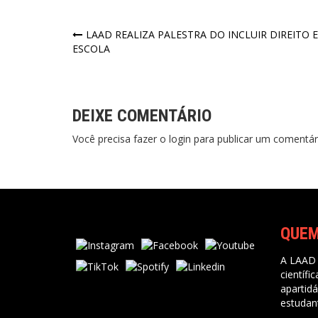
Navegação
LAAD REALIZA PALESTRA DO INCLUIR DIREITO 
ESCOLA
de
Post
DEIXE COMENTÁRIO
Você precisa fazer o
login
para publicar um comentár
QUE
A LAAD 
científi
apartidá
estudan