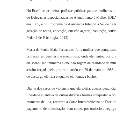
No Brasil, as primeiras políticas públicas para as mulheres 
de Delegacias Especializadas no Atendimento à Mulher (DE
em 1985, e do Programa de Assistência Integral à Saúde da 
geração de renda, educação, questão agrária, habitação, saú
Federal de Psicologia, 2013).
Maria da Penha Maia Fernandes, foi a mulher que conquistou
professor universitário e economista, onde ele, tentou por di
ela sofreu são inúmeros e que não fogem da realidade de mu
assalto forjada pelo próprio marido em 29 de maio de 1983, a
de descarga elétrica enquanto ela tomava banho.
Diante dos casos de violência que ela sofria, apenas denunci
liberdade e tentava de outras diversas formas conquistar o o
momento de luta, recorreu a Corte Interamericana de Direito
pagamento de indenização, bem como, por omissão e negligenc